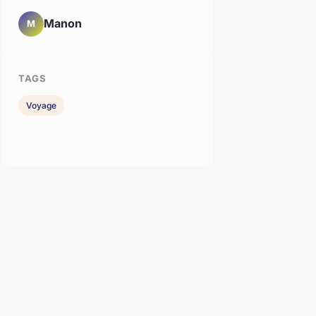
Manon
M
TAGS
Voyage