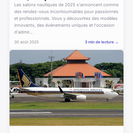
Les salons nautiques de 2025 s'annoncent comme
des rendez-vous incontournables pour passionnés
et professionnels. Vous y découvrirez des modèles
innovants, des événements uniques et l'occasion
d'admir...
30 août 2025
3 min de lecture →