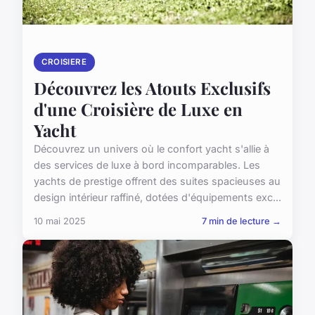
CROISIERE
Découvrez les Atouts Exclusifs
d'une Croisière de Luxe en
Yacht
Découvrez un univers où le confort yacht s'allie à
des services de luxe à bord incomparables. Les
yachts de prestige offrent des suites spacieuses au
design intérieur raffiné, dotées d'équipements exc...
10 mai 2025
7 min de lecture →