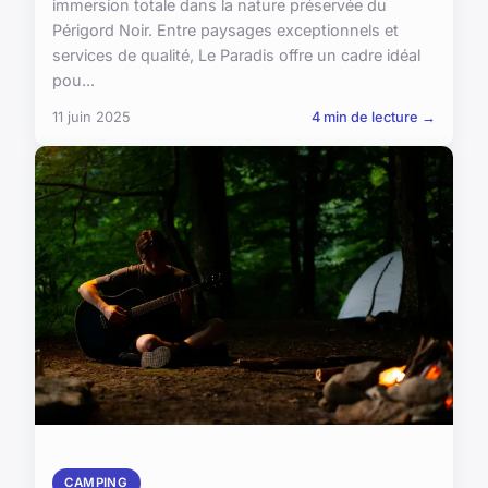
immersion totale dans la nature préservée du
Périgord Noir. Entre paysages exceptionnels et
services de qualité, Le Paradis offre un cadre idéal
pou...
11 juin 2025
4 min de lecture →
CAMPING