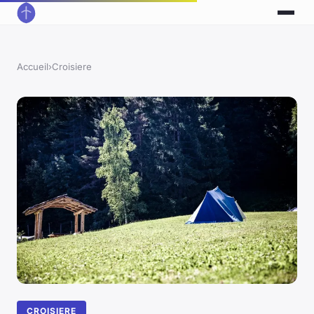
Accueil
›
Croisiere
CROISIERE