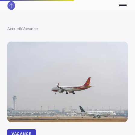
Accueil
›
Vacance
VACANCE